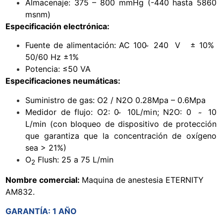
Almacenaje: 375 – 800 mmHg (-440 hasta 5860
msnm)
Especificación electrónica:
Fuente de alimentación: AC 100 ̴ 240 V ± 10%
50/60 Hz ±1%
Potencia: ≤50 VA
Especificaciones neumáticas:
Suministro de gas: O2 / N2O 0.28Mpa – 0.6Mpa
Medidor de flujo: O2: 0 ̴ 10L/min; N2O: 0 ̴ 10
L/min (con bloqueo de dispositivo de protección
que garantiza que la concentración de oxígeno
sea > 21%)
O
Flush: 25 a 75 L/min
2
Nombre comercial:
Maquina de anestesia ETERNITY
AM832.
GARANTÍA
: 1 AÑO