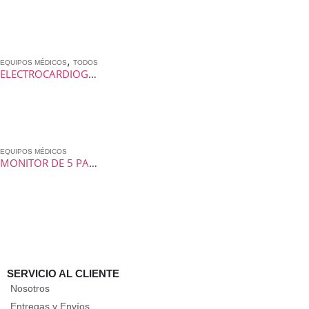
,
EQUIPOS MÉDICOS
TODOS
ELECTROCARDIOGRAFO DE 6 CANALES CONTEC ECG-600G
EQUIPOS MÉDICOS
MONITOR DE 5 PARAMETROS MINDRAY UMEC 10
SERVICIO AL CLIENTE
Nosotros
Entregas y Envíos