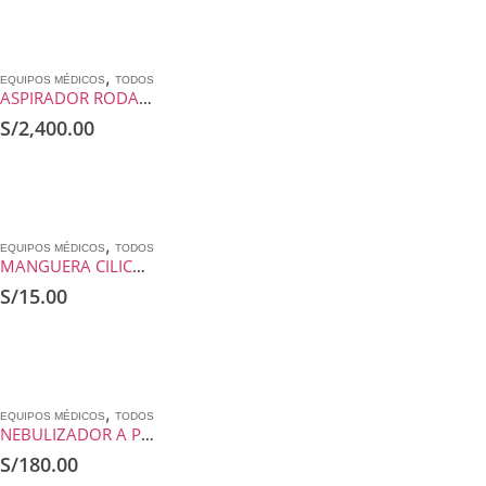
,
EQUIPOS MÉDICOS
TODOS
ASPIRADOR RODABLE SMAF YX930D
S/
2,400.00
,
EQUIPOS MÉDICOS
TODOS
MANGUERA CILICONADA DE SUCCION (6 X 9) MM POR METRO MARCA: SILPAK ORIGEN: CHILE
S/
15.00
,
EQUIPOS MÉDICOS
TODOS
NEBULIZADOR A PISTON CA-MI FLO EOLO
S/
180.00